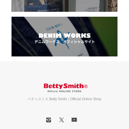
ベティスミス Betty Smith｜Official Online Shop