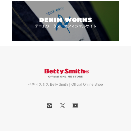
ベティスミス Betty Smith｜Official Online Shop