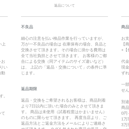
返品について
不良品
商
細心の注意を払い検品作業を行っていますが、
お
い上
万が一不良品の場合は 在庫保有の場合、良品と
【
交換させて頂きます。その場合に掛かる費用は
+
全て当社負担とさせて頂きます。 お客様のご都
をお
合による交換（同アイテムのサイズ違いなど）
代
りい
は、 上記の「返品・交換について」の条件に準
現
自動
じます。
ず
一
返品期限
せ
す。
返品・交換をご希望されるお客様は、商品到着
別
より7日以内に頂いた場合のみとさせて頂きま
商
す。 商品は未使用（試着程度はかまいません）
いて
0
のものに限らせて頂きます。 再度当店より、ご
1万
返品方法とご返金方法をメールによりご連絡さ
3万