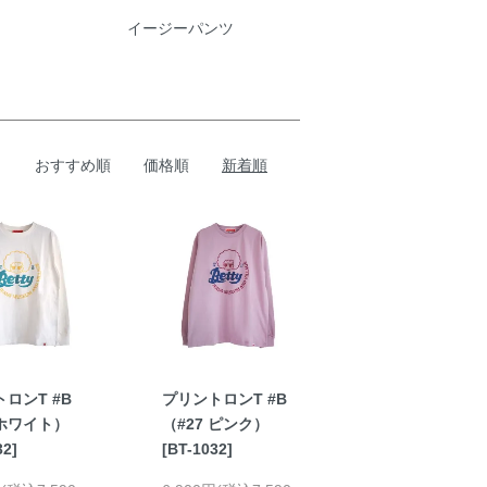
イージーパンツ
おすすめ順
価格順
新着順
ロンT #B
プリントロンT #B
 ホワイト）
（#27 ピンク）
32]
[BT-1032]