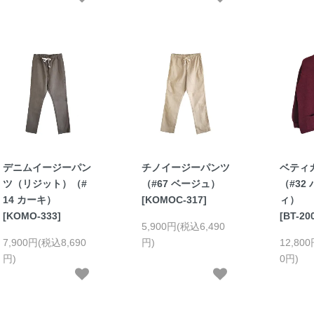
デニムイージーパン
チノイージーパンツ
ベティ
ツ（リジット）（#
（#67 ベージュ）
（#32
14 カーキ）
[KOMOC-317]
ィ）
[KOMO-333]
[BT-20
5,900円(税込6,490
7,900円(税込8,690
円)
12,80
円)
0円)