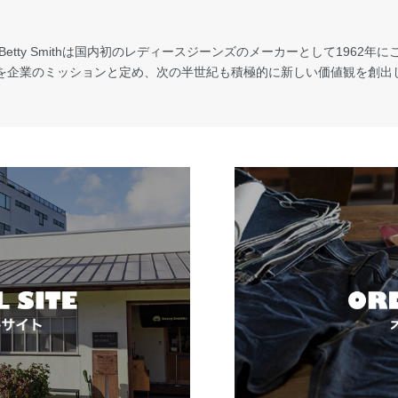
ty Smithは国内初のレディースジーンズのメーカーとして1962年にこの地
”を企業のミッションと定め、次の半世紀も積極的に新しい価値観を創出