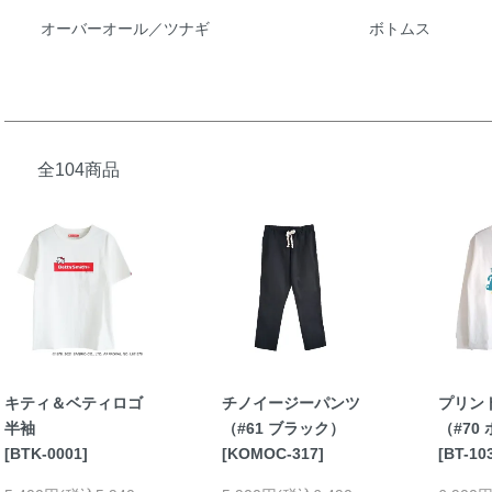
オーバーオール／ツナギ
ボトムス
全104商品
キティ＆ベティロゴ
チノイージーパンツ
プリント
半袖
（#61 ブラック）
（#70
[BTK-0001]
[KOMOC-317]
[BT-10