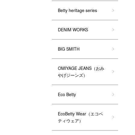
Betty heritage series
DENIM WORKS
BIG SMITH
OMIYAGE JEANS（おみ
やげジーンズ）
Eco Betty
EcoBetty Wear（エコベ
ティウェア）