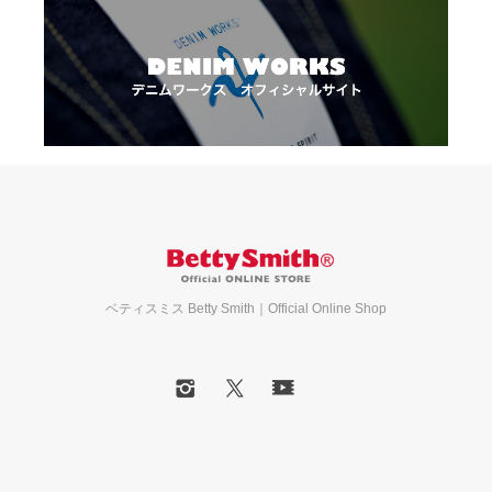
ベティスミス Betty Smith｜Official Online Shop