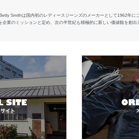
ty Smithは国内初のレディースジーンズのメーカーとして1962年にこの地
”を企業のミッションと定め、次の半世紀も積極的に新しい価値観を創出