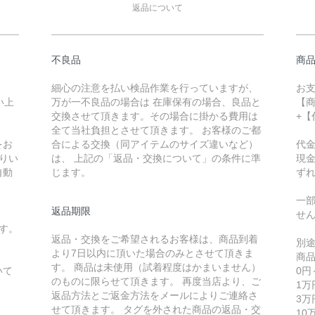
返品について
不良品
商
細心の注意を払い検品作業を行っていますが、
お
い上
万が一不良品の場合は 在庫保有の場合、良品と
【
交換させて頂きます。その場合に掛かる費用は
+
全て当社負担とさせて頂きます。 お客様のご都
をお
合による交換（同アイテムのサイズ違いなど）
代
りい
は、 上記の「返品・交換について」の条件に準
現
自動
じます。
ず
一
返品期限
せ
す。
返品・交換をご希望されるお客様は、商品到着
別
より7日以内に頂いた場合のみとさせて頂きま
商
す。 商品は未使用（試着程度はかまいません）
いて
0
のものに限らせて頂きます。 再度当店より、ご
1万
返品方法とご返金方法をメールによりご連絡さ
3万
せて頂きます。 タグを外された商品の返品・交
1