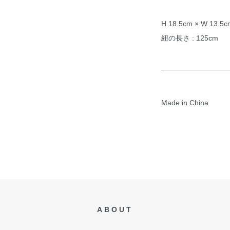
H 18.5cm × W 13.5c
紐の長さ : 125cm
Made in China
ABOUT