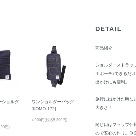
DETAIL
商品紹介
ショルダーストラッ
ホポーチ♪できるだ
出かけにも便利。
旅行に出かけた時な
ーショルダ
ワンショルダーバッグ
大きさ！
[KOMO-172]
4,900円(税込5,390円)
閉じ口はフラップ仕
390円)
ので安心の作り。側