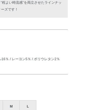
と“程よい時流感”を両立させたラインナッ
”シリーズです！
ル16％ / レーヨン5％ / ポリウレタン2％
M
L