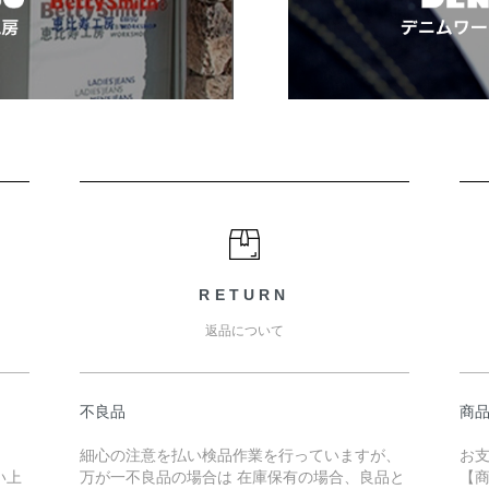
RETURN
返品について
不良品
商
細心の注意を払い検品作業を行っていますが、
お
い上
万が一不良品の場合は 在庫保有の場合、良品と
【