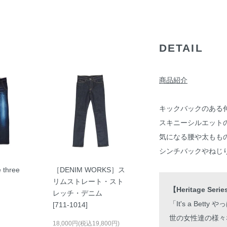
DETAIL
商品紹介
キックバックのある
スキニーシルエット
気になる腰や太もも
シンチバックやねじ
e three
［DENIM WORKS］ス
リムストレート・スト
【Heritage 
レッチ・デニム
「It's a Be
[711-1014]
世の女性達の様々
18,000円(税込19,800円)