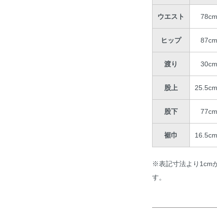
ウエスト
78c
ヒップ
87c
渡り
30c
股上
25.5c
股下
77c
裾巾
16.5c
※表記寸法より1cm
す。