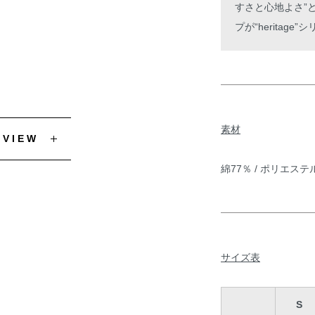
すさと心地よさ”
プが“heritage
素材
EVIEW
綿77％ / ポリエステ
サイズ表
S