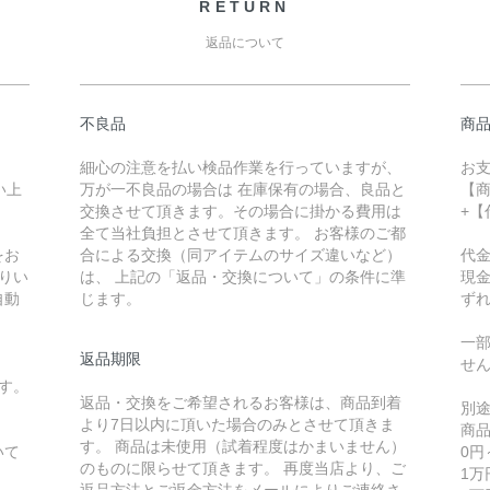
RETURN
返品について
不良品
商
細心の注意を払い検品作業を行っていますが、
お
い上
万が一不良品の場合は 在庫保有の場合、良品と
【
交換させて頂きます。その場合に掛かる費用は
+
全て当社負担とさせて頂きます。 お客様のご都
をお
合による交換（同アイテムのサイズ違いなど）
代
りい
は、 上記の「返品・交換について」の条件に準
現
自動
じます。
ず
一
返品期限
せ
す。
返品・交換をご希望されるお客様は、商品到着
別
より7日以内に頂いた場合のみとさせて頂きま
商
す。 商品は未使用（試着程度はかまいません）
いて
0
のものに限らせて頂きます。 再度当店より、ご
1万
返品方法とご返金方法をメールによりご連絡さ