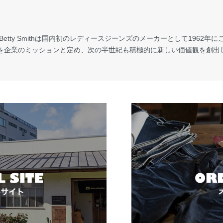
ty Smithは国内初のレディースジーンズのメーカーとして1962年にこの地
”を企業のミッションと定め、次の半世紀も積極的に新しい価値観を創出