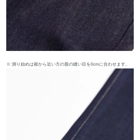
Ⅱ:測り始めは裾から近い方の股の縫い目を0cmに合わせます。