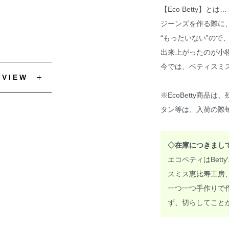
【Eco Betty】とは…
ジーンズを作る際に
“もったいない”ので
出来上がったのが小物製品
今では、ベティスミ
EVIEW
※EcoBetty商
タン等は、入荷の際
◇在庫につきまし
エコベティはBett
スミス恵比寿工房
一つ一つ手作りで
ず、切らしてこと