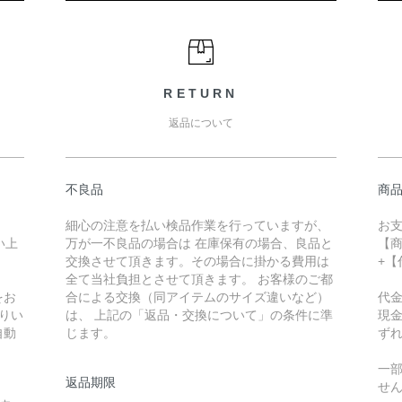
RETURN
返品について
不良品
商
細心の注意を払い検品作業を行っていますが、
お
い上
万が一不良品の場合は 在庫保有の場合、良品と
【
交換させて頂きます。その場合に掛かる費用は
+
全て当社負担とさせて頂きます。 お客様のご都
をお
合による交換（同アイテムのサイズ違いなど）
代
りい
は、 上記の「返品・交換について」の条件に準
現
自動
じます。
ず
一
返品期限
せ