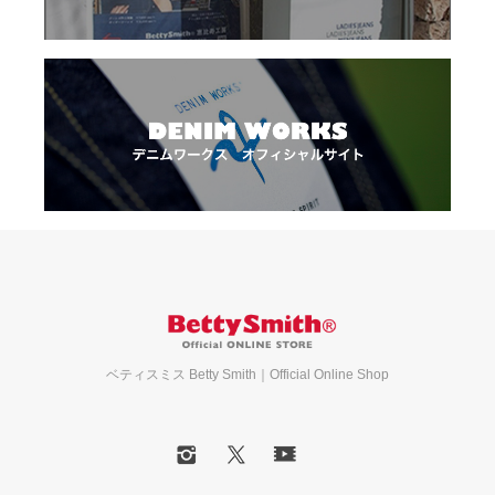
ベティスミス Betty Smith｜Official Online Shop